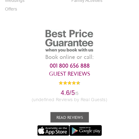
Weddings
Family Activities
Offers
Book online or call:
001 800 656 888
GUEST REVIEWS
4.6/5
/5
(undefined Reviews by Real Guests)
READ REVIEWS