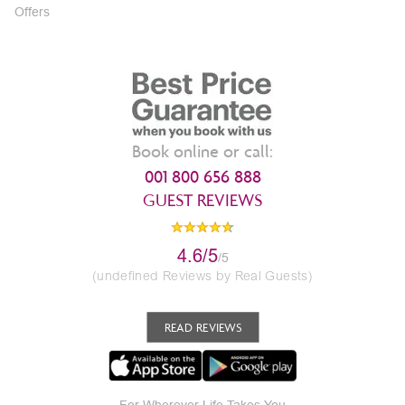
Offers
Book online or call:
001 800 656 888
GUEST REVIEWS
4.6/5
/5
(undefined Reviews by Real Guests)
READ REVIEWS
For Wherever Life Takes You