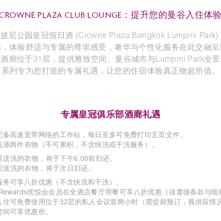
CROWNE PLAZA CLUB LOUNGE：提升您的曼谷入住体
公园皇冠假日酒 (Crowne Plaza Bangkok Lumpini Par
廊，体验舒适与专属的尊崇感受，奢华与个性化服务在此交融呈
酒廊位于31层，提供雅致空间、曼谷城市与Lumpini Park全
系列专为您打造的专属礼遇，让您的住宿体验真正物超所值。
专属皇冠俱乐部酒廊礼遇
配备高速宽带网络的工作站，每日至多可免费打印五页文件。
洗涤两件衣物（不可累积，不含快洗或干洗服务）。
0前送洗的衣物，将于下午6:00前归还。
0后送洗的衣物，将于次日归还。
服务可享八折优惠（不含快洗和干洗）。
ne Rewards优悦会会员在全酒店餐厅用餐可享八折优惠（须遵循条款与
入住可免费使用位于32层的私人会议室两小时（需提前预订，视供应情
时间可享优惠价。