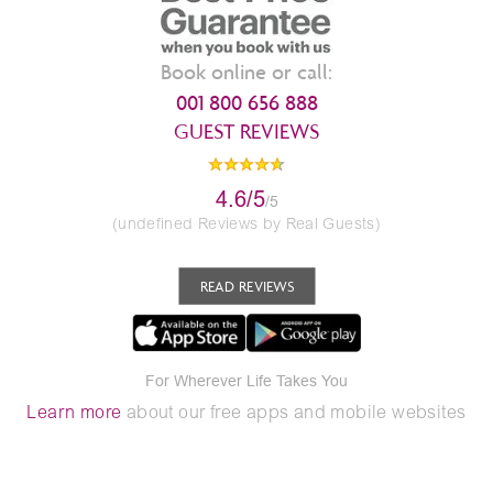
Book online or call:
001 800 656 888
GUEST REVIEWS
4.6/5
/5
(undefined Reviews by Real Guests)
READ REVIEWS
For Wherever Life Takes You
Learn more
about our free apps and mobile websites