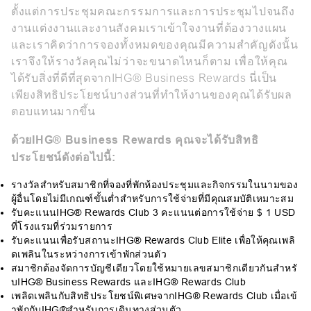
ตั้งแต่การประชุมคณะกรรมการและการประชุมไปจนถึง
งานแต่งงานและงานสังคมเราเข้าใจงานที่ต้องวางแผน
และเราคิดว่าการจองทั้งหมดของคุณมีความสำคัญดังนั้น
เราจึงให้รางวัลคุณไม่ว่าจะขนาดไหนก็ตาม เพื่อให้คุณ
ได้รับสิ่งที่ดีที่สุดจากIHG® Business Rewards นี่เป็น
เพียงสิทธิประโยชน์บางส่วนที่ทำให้งานของคุณได้รับผล
ตอบแทนมากขึ้น
ด้วยIHG® Business Rewards คุณจะได้รับสิทธิ
ประโยชน์ดังต่อไปนี้:
รางวัลสำหรับสมาชิกที่จองที่พักห้องประชุมและกิจกรรมในนามของ
ผู้อื่นโดยไม่มีเกณฑ์ขั้นต่ำสำหรับการใช้จ่ายที่มีคุณสมบัติเหมาะสม
รับคะแนนIHG® Rewards Club 3 คะแนนต่อการใช้จ่าย $ 1 USD
ที่โรงแรมที่ร่วมรายการ
รับคะแนนเพื่อรับสถานะIHG® Rewards Club Elite เพื่อให้คุณเพลิ
ดเพลินในระหว่างการเข้าพักส่วนตัว
สมาชิกต้องจัดการบัญชีเดียวโดยใช้หมายเลขสมาชิกเดียวกันสำหรั
บIHG® Business Rewards และIHG® Rewards Club
เพลิดเพลินกับสิทธิประโยชน์พิเศษจากIHG® Rewards Club เมื่อเข้
าพักกับIHG®สำหรับการเดินทางส่วนตัว