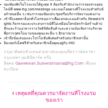
จองห้องพักในโรงแรมได้สูงสุด 9 ห้องกับสำนักงานการจองทางออน
ไลน์ที่ www.ihg.com/meetings และจองโดยตรงที่โรงแรมสำหรับข้
อกำหนดอื่น ๆ เช่นการจองห้องประชุมหรือบริการจัดงานแต่งงาน
เข้าถึงแคตตาล็อกทั่วโลกของเราเพื่อแลกคะแนนสำหรับ Reward N
ights กิจกรรมและประสบการณ์ที่ไม่เหมือนใครบัตรกำนัลร้านค้าป
ลีกและร้านอาหารรางวัลดิจิทัลสินค้าและความบันเทิงการบริจาคเ
พื่อการกุศลในนามของคุณและอื่น ๆ อีกมากมาย
เข้าถึงข้อเสนอและโปรโมชั่นพิเศษสำหรับสมาชิกเท่านั้น
อินเทอร์เน็ตฟรีสำหรับสมาชิกเมื่อคุณอยู่กับ IHG
กรุณาติดต่อตัวแทนฝ่ายขายของคุณที่คราวน์พลาซ่า
กรุงเทพฯ ลุมพินีพาร์ค หรือ
ติดต่อ
Gaewkwan.suteeratrisana@ihg.com
เพื่อลง
ทะเบียน
4 เหตุผลที่คุณควรมาจัดงานที่โรงแรม
ของเรา