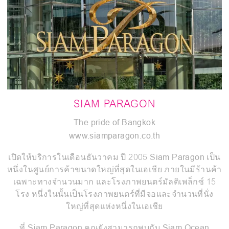
SIAM PARAGON
The pride of Bangkok
www.siamparagon.co.th
ต
A
Siam Paragon
เปิดให้บริการในเดือนธันวาคม ปี 2005
เป็น
หนึ่งในศูนย์การค้าขนาดใหญ่ที่สุดในเอเชีย ภายในมีร้านค้า
แ
เฉพาะทางจำนวนมาก และโรงภาพยนตร์มัลติเพล็กซ์ 15
โรง หนึ่งในนั้นเป็นโรงภาพยนตร์ที่มีจอและจำนวนที่นั่ง
ใหญ่ที่สุดแห่งหนึ่งในเอเชีย
Siam Paragon
Siam Ocean
ที่
คุณยังสามารถพบกับ