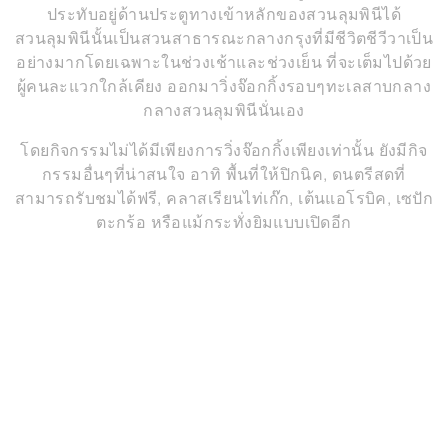
ประทับอยู่ด้านประตูทางเข้าหลักของสวนลุมพินีได้
สวนลุมพินีนั้นเป็นสวนสาธารณะกลางกรุงที่มีชีวิตชีวีวาเป็น
อย่างมากโดยเฉพาะในช่วงเช้าและช่วงเย็น ที่จะเต็มไปด้วย
ผู้คนละแวกใกล้เคียง ออกมาวิ่งจ๊อกกิ้งรอบๆทะเลสาบกลาง
กลางสวนลุมพินีนั่นเอง
โดยกิจกรรมไม่ได้มีเพียงการวิ่งจ๊อกกิ้งเพียงเท่านั้น ยังมีกิจ
กรรมอื่นๆที่น่าสนใจ อาทิ พื้นที่ให้ปิกนิค, ดนตรีสดที่
สามารถรับชมได้ฟรี, คลาสเรียนไท่เก๊ก, เต้นแอโรบิค, เซปัก
ตะกร้อ หรือแม้กระทั่งยิมแบบเปิดอีก