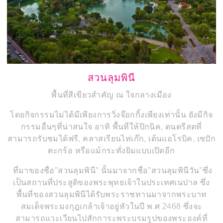
สวนลุมพินี
พื้นที่สีเขียวสำคัญ ณ ใจกลางเมือง
โดยกิจกรรมไม่ได้มีเพียงการวิ่งจ๊อกกิ้งเพียงเท่านั้น ยังมีกิจ
กรรมอื่นๆที่น่าสนใจ อาทิ พื้นที่ให้ปิกนิค, ดนตรีสดที่
สามารถรับชมได้ฟรี, คลาสเรียนไท่เก๊ก, เต้นแอโรบิค, เซปัก
ตะกร้อ หรือแม้กระทั่งยิมแบบเปิดอีก
แ
ที่มาของชื่อ”สวนลุมพินี” นั้นมาจากชื่อ”สวนลุมพินีวัน”ซึ่ง
เป็นสถานที่ประสูติของพระพุทธเจ้าในประเทศเนปาล ซึ่ง
พื้นที่ของสวนลุมพินีได้รับพระราชทานมาจากพระบาท
สมเด็จพระมงกุฎเกล้าเจ้าอยู่หัวในปี พ.ศ 2468 ซึ่งจะ
สามารถแวะเวียนไปสักการะพระบรมรูปของพระองค์ที่