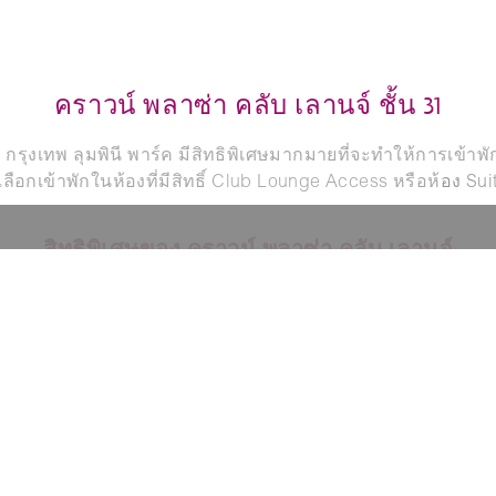
คราวน์ พลาซ่า คลับ เลานจ์ ชั้น 31
ุงเทพ ลุมพินี พาร์ค มีสิทธิพิเศษมากมายที่จะทำให้การเข้าพัก
ณเลือกเข้าพักในห้องที่มีสิทธิ์ Club Lounge Access หรือห้
อง Suit
สิทธิพิเศษของ คราวน์ พลาซ่า คลับ เลานจ์
นเทอร์เน็ตบรอดแบนด์ฟรีที่ คราวน์ พลาซ่า คลับ เลานจ์ และพิมพ์
สะสมได้และไม่รวมบริการซักรีดด่วนและซักแห้ง)
ภายใน 18.00 น. เสื้อผ้าที่รับหลัง 9.00 น. จะถูกส่งคืนในวันถัดไป
ม่รวมบริการซักรีดด่วนและซักแห้ง)
ลด 20% สำหรับอาหารและเครื่องดื่มที่ห้องอาหารของโรงแรม (
วโมงต่อห้องต่อการเข้าพัก (ขึ้นอยู่กับจำนวนห้องว่าง) ชั่วโมงเพิ่
คราวน์ พลาซ่า คลับ เลานจ์)