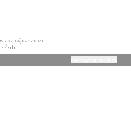
ของคุณคุ้มค่าอย่างยิ่ง
e ขึ้นไป
สมัครรับข่าวสารทางอีเมล
งานฟรีสูงสุด 5 หน้าต่อวัน
มีข้อกำหนดและเงื่อนไข)
มเติมจะมีค่าใช้จ่ายเพิ่มเติม (โปรดจอง