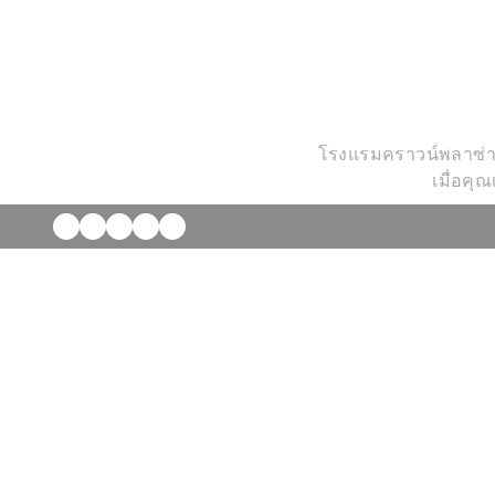
โรงแรมคราวน์พลาซ่า กร
เมื่อคุ
• ใช้คอมพิวเตอร์เวิร์คสเตชั่นพร้อมอิ
• ซักผ้าฟรี 2 ชิ้นต่อวัน (ไม่สามารถ
เสื้อผ้าที่รับก่อน 9.00 น. จะถูกส่งคืน
• ส่วนลด 20% สำหรับบริการซักรีด (ไ
• สมาชิก IHG One Rewards รับส่วน
• ใช้ห้องประชุมบนชั้น 32 ได้ฟรี 2 ชั่
ล่วงหน้ากับเจ้าหน้าที่บริการแขกของ 