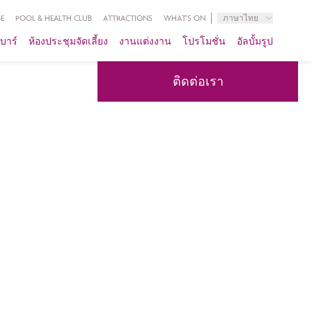
E
POOL & HEALTH CLUB
ATTRACTIONS
WHAT'S ON
ภาษาไทย
บาร์
ห้องประชุมจัดเลี้ยง
งานแต่งงาน
โปรโมชั่น
อัลบั้มรูป
ติดต่อเรา