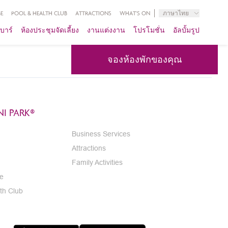
E
POOL & HEALTH CLUB
ATTRACTIONS
WHAT'S ON
ภาษาไทย
บาร์
ห้องประชุมจัดเลี้ยง
งานแต่งงาน
โปรโมชั่น
อัลบั้มรูป
จองห้องพักของคุณ
I PARK®
Business Services
Attractions
Family Activities
e
th Club