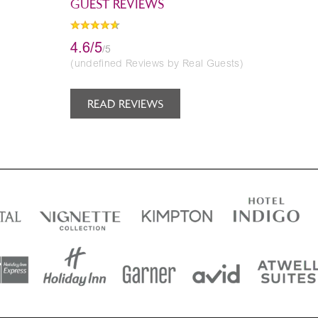
GUEST REVIEWS
4.6/5
/5
(undefined Reviews by Real Guests)
READ REVIEWS