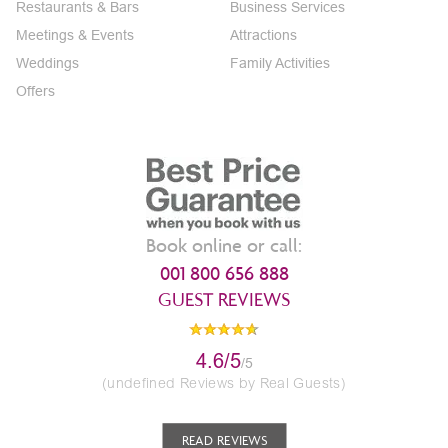
Restaurants & Bars
Business Services
Meetings & Events
Attractions
Weddings
Family Activities
Offers
Book online or call:
001 800 656 888
GUEST REVIEWS
4.6/5
/5
(undefined Reviews by Real Guests)
READ REVIEWS