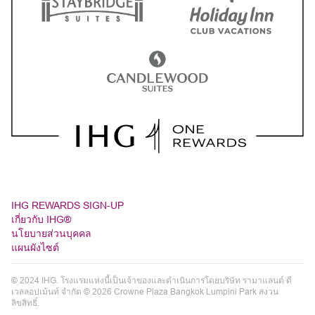
IHG REWARDS SIGN-UP
เกี่ยวกับ IHG®
นโยบายส่วนบุคคล
แผนผังไซต์
© 2024 IHG. โรงแรมแห่งนี้เป็นเจ้าของและดำเนินการโดยบริษัท รามาแลนด์ ดี
เวลลอปเม้นท์ จำกัด © 2026 Crowne Plaza Bangkok Lumpini Park สงวน
ลิขสิทธิ์.