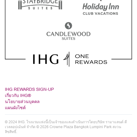
IHG REWARDS SIGN-UP
เกี่ยวกับ IHG®
นโยบายส่วนบุคคล
แผนผังไซต์
© 2024 IHG. โรงแรมแห่งนี้เป็นเจ้าของและดำเนินการโดยบริษัท รามาแลนด์ ดี
เวลลอปเม้นท์ จำกัด © 2026 Crowne Plaza Bangkok Lumpini Park สงวน
ลิขสิทธิ์.