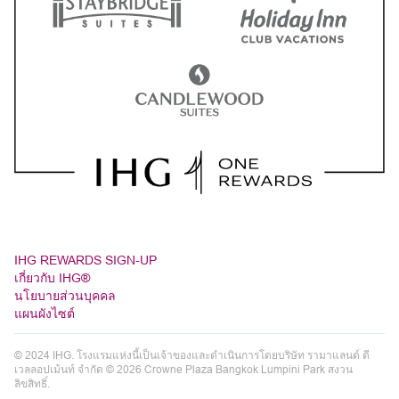
IHG REWARDS SIGN-UP
เกี่ยวกับ IHG®
นโยบายส่วนบุคคล
แผนผังไซต์
© 2024 IHG. โรงแรมแห่งนี้เป็นเจ้าของและดำเนินการโดยบริษัท รามาแลนด์ ดี
เวลลอปเม้นท์ จำกัด © 2026 Crowne Plaza Bangkok Lumpini Park สงวน
ลิขสิทธิ์.