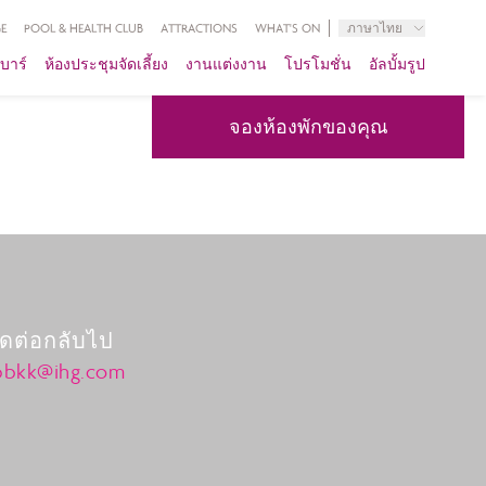
E
POOL & HEALTH CLUB
ATTRACTIONS
WHAT'S ON
ภาษาไทย
บาร์
ห้องประชุมจัดเลี้ยง
งานแต่งงาน
โปรโมชั่น
อัลบั้มรูป
จองห้องพักของคุณ
ดต่อกลับไป
cpbkk@ihg.com