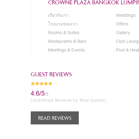
CROWNE PLAZA BANGKOK LUMPIN
เกี่ยวกับเรา
Weddings
โรงแรมของเรา
Offers
Rooms & Suites
Gallery
Restaurants & Bars
Club Loung
Meetings & Events
Pool & Heal
GUEST REVIEWS
4.6/5
/5
(undefined Reviews by Real Guests)
READ REVIEWS