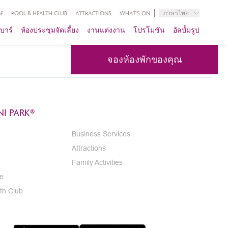
E
POOL & HEALTH CLUB
ATTRACTIONS
WHAT'S ON
ภาษาไทย
บาร์
ห้องประชุมจัดเลี้ยง
งานแต่งงาน
โปรโมชั่น
อัลบั้มรูป
จองห้องพักของคุณ
I PARK®
Business Services
Attractions
Family Activities
e
th Club