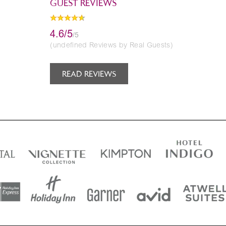
GUEST REVIEWS
4.6/5
/5
(undefined Reviews by Real Guests)
READ REVIEWS