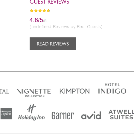
GUEST REVIEWS
4.6/5
/5
(undefined Reviews by Real Guests)
READ REVIEWS