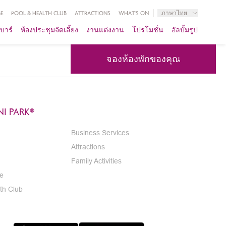
E
POOL & HEALTH CLUB
ATTRACTIONS
WHAT'S ON
ภาษาไทย
บาร์
ห้องประชุมจัดเลี้ยง
งานแต่งงาน
โปรโมชั่น
อัลบั้มรูป
จองห้องพักของคุณ
I PARK®
Business Services
Attractions
Family Activities
e
th Club