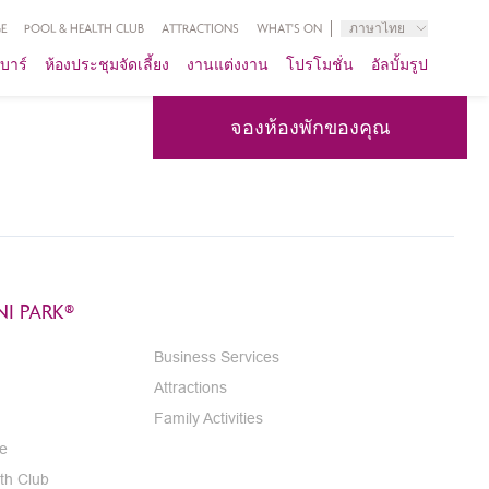
E
POOL & HEALTH CLUB
ATTRACTIONS
WHAT'S ON
ภาษาไทย
บาร์
ห้องประชุมจัดเลี้ยง
งานแต่งงาน
โปรโมชั่น
อัลบั้มรูป
จองห้องพักของคุณ
I PARK®
Business Services
Attractions
Family Activities
e
th Club