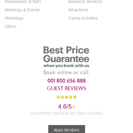
Restaurants & Bars
Business Services
Meetings & Events
Attractions
Weddings
Family Activities
Offers
Book online or call:
001 800 656 888
GUEST REVIEWS
4.6/5
/5
(undefined Reviews by Real Guests)
READ REVIEWS