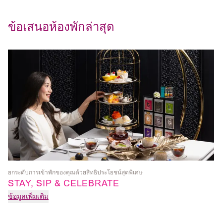
ข้อเสนอห้องพักล่าสุด
ยกระดับการเข้าพักของคุณด้วยสิทธิประโยชน์สุดพิเศษ
SP
STAY, SIP & CELEBRATE
S
ข้อมูลเพิ่มเติม
ข้