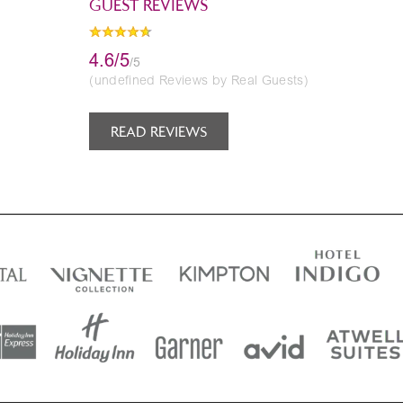
GUEST REVIEWS
4.6/5
/5
(undefined Reviews by Real Guests)
READ REVIEWS