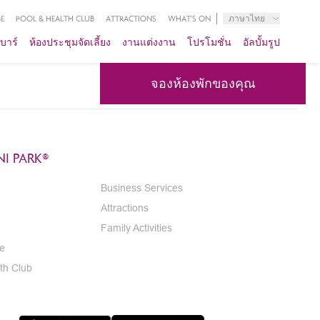
E
POOL & HEALTH CLUB
ATTRACTIONS
WHAT'S ON
ภาษาไทย
บาร์
ห้องประชุมจัดเลี้ยง
งานแต่งงาน
โปรโมชั่น
อัลบั้มรูป
จองห้องพักของคุณ
I PARK®
Business Services
Attractions
Family Activities
e
th Club