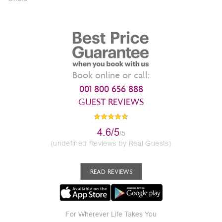
Book online or call:
001 800 656 888
GUEST REVIEWS
4.6/5
/5
(undefined Reviews by Real Guests)
READ REVIEWS
For Wherever Life Takes You