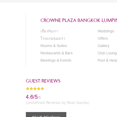
CROWNE PLAZA BANGKOK LUMPIN
เกี่ยวกับเรา
Weddings
โรงแรมของเรา
Offers
Rooms & Suites
Gallery
Restaurants & Bars
Club Loung
Meetings & Events
Pool & Heal
GUEST REVIEWS
4.6/5
/5
(undefined Reviews by Real Guests)