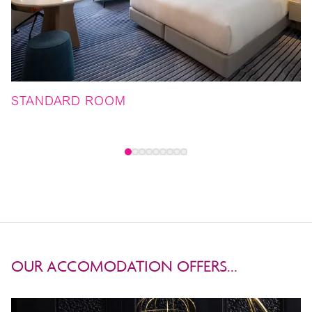
STANDARD ROOM
P
OUR ACCOMODATION OFFERS...