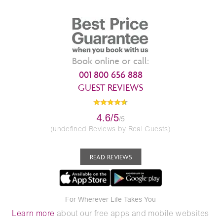
Book online or call:
001 800 656 888
GUEST REVIEWS
4.6/5
/5
(undefined Reviews by Real Guests)
READ REVIEWS
For Wherever Life Takes You
Learn more
about our free apps and mobile websites