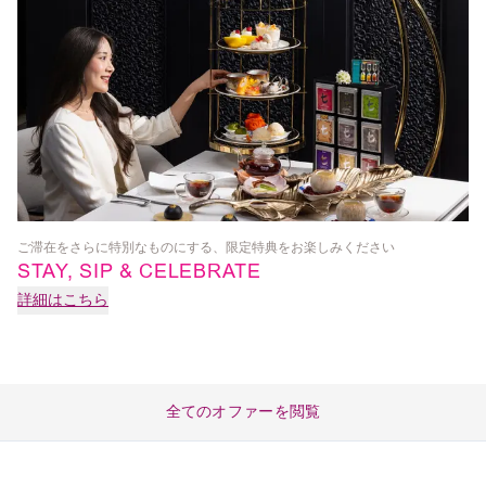
ご滞在をさらに特別なものにする、限定特典をお楽しみください
SP
STAY, SIP & CELEBRATE
詳細はこちら
詳
全てのオファーを閲覧