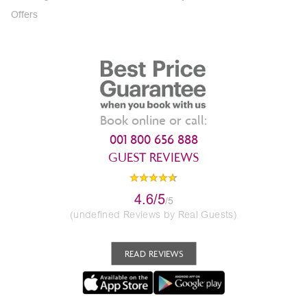
Offers
Book online or call:
001 800 656 888
GUEST REVIEWS
4.6/5
/5
(undefined Reviews by Real Guests)
READ REVIEWS