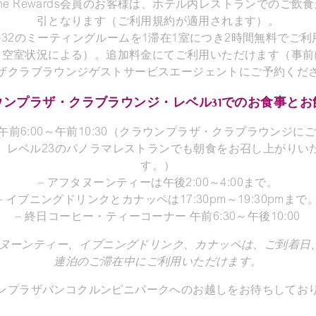
G One Rewards会員のお客様は、ホテル内レストランでのご飲食
引となります（ご利用規約が適用されます）。
ル32のミーティングルームを1滞在1室につき2時間無料でご
（空室状況による）。追加料金にてご利用いただけます（事前
ザクラブラウンジゲストサービスエージェントにご予約くだ
ウンプラザ・クラブラウンジ・レベル31でのお食事とお
：午前6:00～午前10:30（クラウンプラザ・クラブラウンジに
、レベル23のパノラマレストランでも朝食をお召し上がりい
す。）
– アフタヌーンティーは午後2:00～4:00まで。
– イブニングドリンクとカナッペは17:30pm～19:30pmまで
– 終日コーヒー・ティーコーナー 午前6:30～午後10:00
タヌーンティー、イブニングドリンク、カナッペは、ご到着日
連泊のご滞在中にご利用いただけます。
ンプラザバンコクルンピニパークへのお越しをお待ちしてお