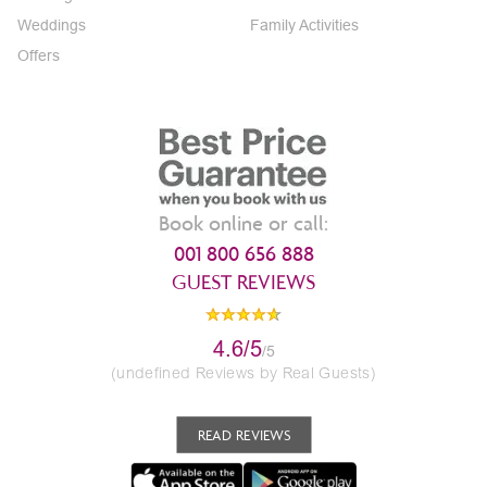
Weddings
Family Activities
Offers
Book online or call:
001 800 656 888
GUEST REVIEWS
4.6/5
/5
(undefined Reviews by Real Guests)
READ REVIEWS