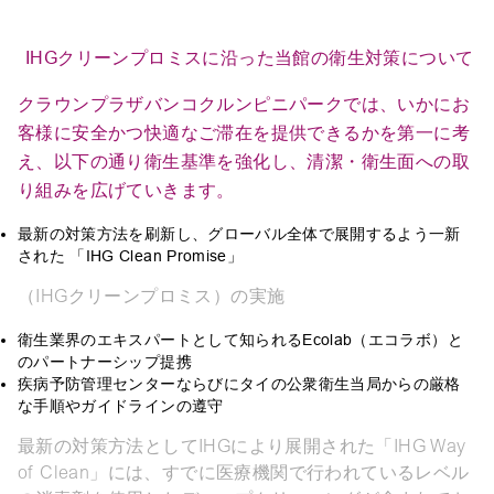
IHGクリーンプロミスに沿った当館の衛生対策について
クラウンプラザバンコクルンピニパークでは、いかにお
客様に安全かつ快適なご滞在を提供できるかを第一に考
え、以下の通り衛生基準を強化し、清潔・衛生面への取
り組みを広げていきます。
最新の対策方法を刷新し、グローバル全体で展開するよう一新
された 「IHG Clean Promise」
（IHGクリーンプロミス）の実施
衛生業界のエキスパートとして知られるEcolab（エコラボ）と
のパートナーシップ提携
疾病予防管理センターならびにタイの公衆衛生当局からの厳格
な手順やガイドラインの遵守
最新の対策方法としてIHGにより展開された「IHG Way
of Clean」には、すでに医療機関で行われているレベル