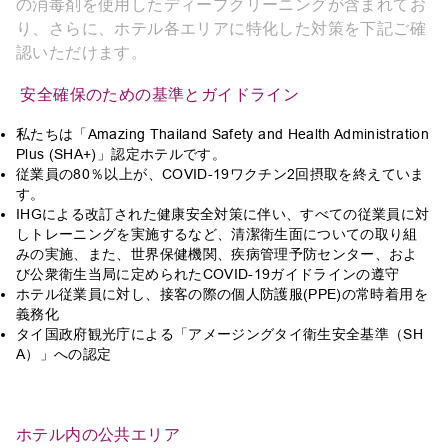
の消毒剤を使用したディープクリーニングが含まれてお
り、さらに、ホテル各エリアに特化した対策を下記ご確
認いただけます。
安全確保のための基準とガイドライン
私たちは「Amazing Thailand Safety and Health Administration
Plus (SHA+)」認定ホテルです。
従業員の80％以上が、COVID-19ワクチン2回摂取を終えていま
す。
IHGによる改訂された健康安全対策に伴い、すべての従業員に対
しトレーニングを実施するなど、清潔衛生面についての取り組
みの実施、また、世界保健機関、疾病管理予防センター、およ
び公衆衛生当局に定められたCOVID-19ガイドラインの遵守
ホテル従業員に対し、接客の際の個人防護服(PPE)の常時着用を
義務化
タイ国政府観光庁による「アメージングタイ衛生安全基準（SH
A）」への認定
ホテル内の公共エリア