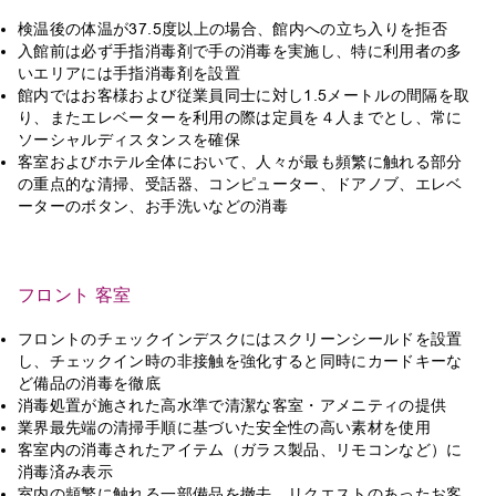
検温後の体温が37.5度以上の場合、館内への立ち入りを拒否
入館前は必ず手指消毒剤で手の消毒を実施し、特に利用者の多
いエリアには手指消毒剤を設置
館内ではお客様および従業員同士に対し1.5メートルの間隔を取
り、またエレベーターを利用の際は定員を４人までとし、常に
ソーシャルディスタンスを確保
客室およびホテル全体において、人々が最も頻繁に触れる部分
の重点的な清掃、受話器、コンピューター、ドアノブ、エレベ
ーターのボタン、お手洗いなどの消毒
フロント 客室
フロントのチェックインデスクにはスクリーンシールドを設置
し、チェックイン時の非接触を強化すると同時にカードキーな
ど備品の消毒を徹底
消毒処置が施された高水準で清潔な客室・アメニティの提供
業界最先端の清掃手順に基づいた安全性の高い素材を使用
客室内の消毒されたアイテム（ガラス製品、リモコンなど）に
消毒済み表示
室内の頻繁に触れる一部備品を撤去、リクエストのあったお客