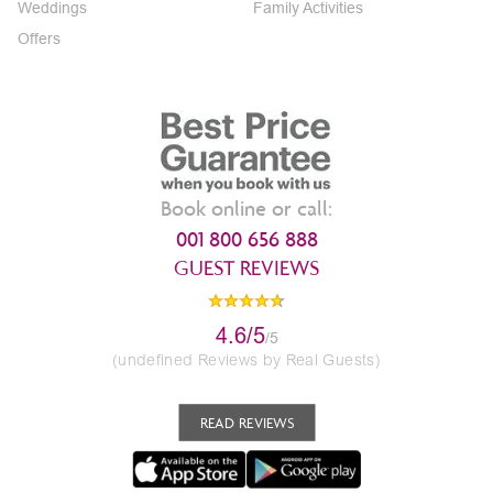
Weddings
Family Activities
Offers
Book online or call:
001 800 656 888
GUEST REVIEWS
4.6/5
/5
(undefined Reviews by Real Guests)
READ REVIEWS