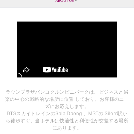
ABOUT US
ラウンプラザバンコクルンピニパークは、ビジネスと娯
楽の中心の戦略的な場所に位置 しており、お客様のニー
ズにお応えします。
BTSスカイトレインのSala Daeng 、MRTの Silom駅か
ら徒歩すぐ、当ホテルは快適性と利便性が交差する場所
にあります。