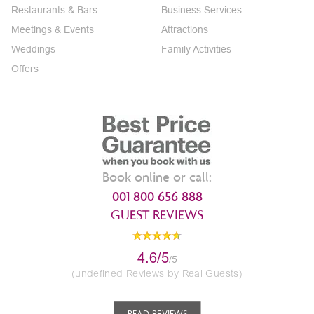
Restaurants & Bars
Business Services
Meetings & Events
Attractions
Weddings
Family Activities
Offers
Book online or call:
001 800 656 888
GUEST REVIEWS
4.6/5
/5
(undefined Reviews by Real Guests)
READ REVIEWS