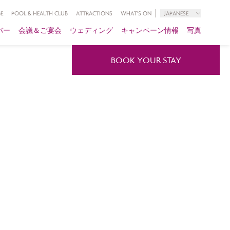
E
POOL & HEALTH CLUB
ATTRACTIONS
WHAT'S ON
JAPANESE
バー
会議＆ご宴会
ウェディング
キャンペーン情報
写真
BOOK YOUR STAY