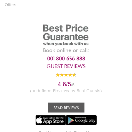
Offers
Book online or call:
001 800 656 888
GUEST REVIEWS
4.6/5
/5
(undefined Reviews by Real Guests)
READ REVIEWS