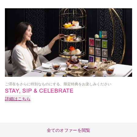
ご滞在をさらに特別なものにする、限定特典をお楽しみください
SP
STAY, SIP & CELEBRATE
詳細はこちら
詳
全てのオファーを閲覧