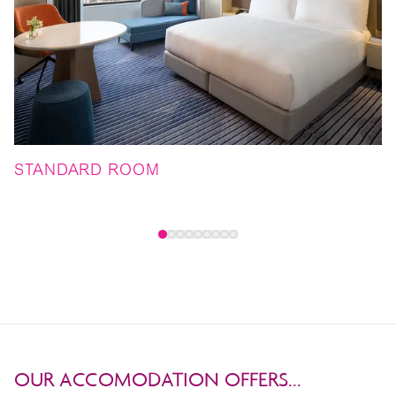
STANDARD ROOM
P
OUR ACCOMODATION OFFERS...