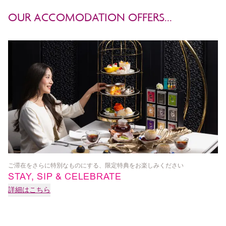
OUR ACCOMODATION OFFERS...
ご滞在をさらに特別なものにする、限定特典をお楽しみください
SP
STAY, SIP & CELEBRATE
詳細はこちら
詳