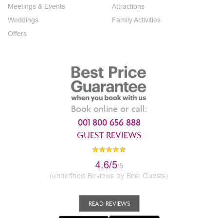
Meetings & Events
Attractions
Weddings
Family Activities
Offers
Book online or call:
001 800 656 888
GUEST REVIEWS
4.6/5
/5
(undefined Reviews by Real Guests)
READ REVIEWS