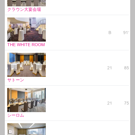
クラウン大宴会場
B
911
THE WHITE ROOM
21
85
サトーン
21
75
シーロム