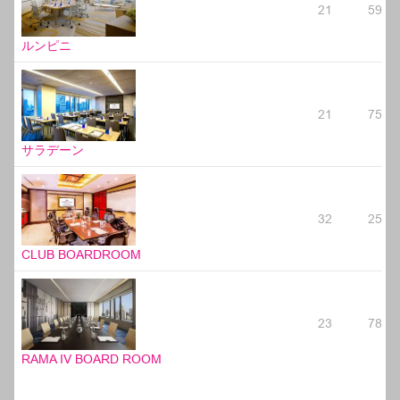
21
59
ルンピニ
21
75
サラデーン
32
25
CLUB BOARDROOM
23
78
RAMA IV BOARD ROOM