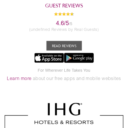
GUEST REVIEWS
4.6/5
/5
(undefined Reviews by Real Guests)
READ REVIEWS
For Wherever Life Takes You
Learn more
about our free apps and mobile websites