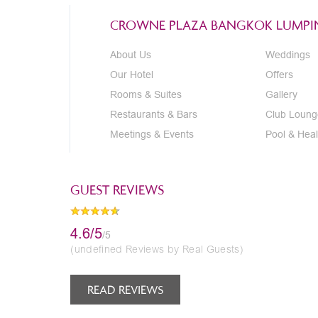
CROWNE PLAZA BANGKOK LUMPIN
About Us
Weddings
Our Hotel
Offers
Rooms & Suites
Gallery
Restaurants & Bars
Club Loung
Meetings & Events
Pool & Heal
GUEST REVIEWS
4.6/5
/5
(undefined Reviews by Real Guests)
READ REVIEWS