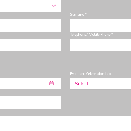
Surname *
Telephone/ Mobile Phone *
Event and Celebration Info
Select