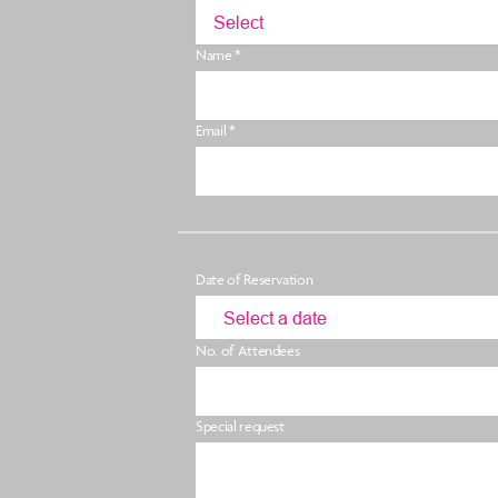
Select
Name *
Email *
Date of Reservation
No. of Attendees
Special request