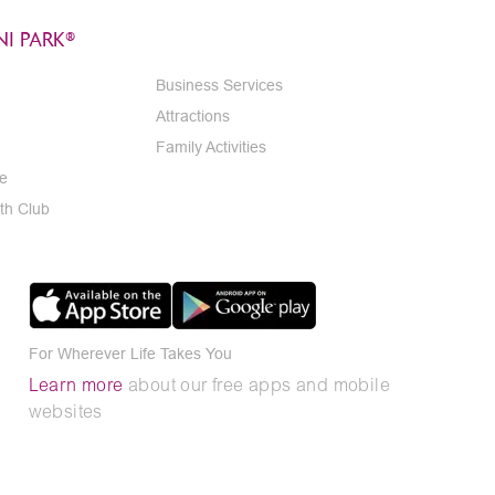
I PARK®
Business Services
Attractions
Family Activities
e
th Club
For Wherever Life Takes You
Learn more
about our free apps and mobile
websites