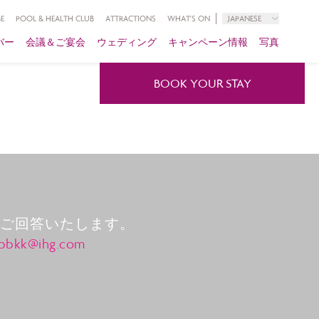
E
POOL & HEALTH CLUB
ATTRACTIONS
WHAT'S ON
JAPANESE
バー
会議＆ご宴会
ウェディング
キャンペーン情報
写真
BOOK YOUR STAY
がご回答いたします。
cpbkk@ihg.com