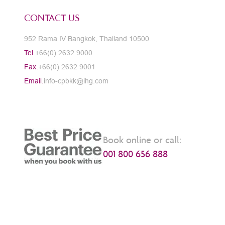
CONTACT US
952 Rama IV Bangkok, Thailand 10500
Tel.
+66(0) 2632 9000
Fax.
+66(0) 2632 9001
Email.
info-cpbkk@ihg.com
Book online or call:
001 800 656 888