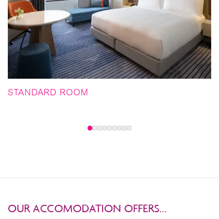
STANDARD ROOM
P
OUR ACCOMODATION OFFERS...