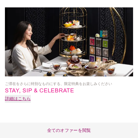
ご滞在をさらに特別なものにする、限定特典をお楽しみください
SP
STAY, SIP & CELEBRATE
詳細はこちら
詳
全てのオファーを閲覧