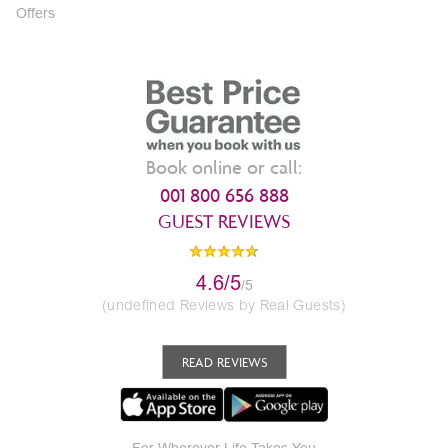
Offers
Book online or call:
001 800 656 888
GUEST REVIEWS
4.6/5
/5
(undefined Reviews by Real Guests)
READ REVIEWS
For Wherever Life Takes You