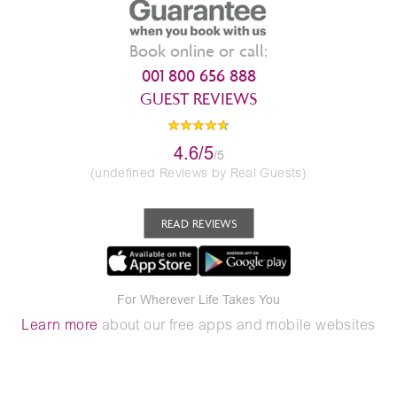
Book online or call:
001 800 656 888
GUEST REVIEWS
4.6/5
/5
(undefined Reviews by Real Guests)
READ REVIEWS
For Wherever Life Takes You
Learn more
about our free apps and mobile websites