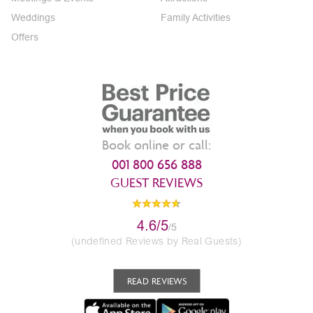
Weddings
Family Activities
Offers
Book online or call:
001 800 656 888
GUEST REVIEWS
4.6/5
/5
(undefined Reviews by Real Guests)
READ REVIEWS